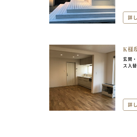
詳
K様
玄関
ス入
詳